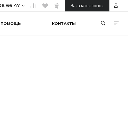
08 66 47
Заказать звонок
ПОМОЩЬ
КОНТАКТЫ
 66 47
ойтепа 1
ной
00
 66 47
орький
онечная)
00