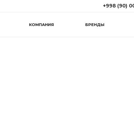
+998 (90) 0
КОМПАНИЯ
БРЕНДЫ
+998 (90) 008
г. Ташкент, ул. Т
(возле 1
правительствен
поликлиники)
Пн-Сб: 09:00-19:
Вс: 10:00-18:00
+998 (71) 267
г. Ташкент, М.Г
(Дагестанская к
Пн-Cб: 09:00-19:
Вс: 10:00-18:00