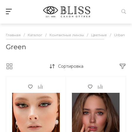
Главная
/
Каталог
/
Контактные линзы
/
Цветные
/
Urban Lay
Green
Сортировка