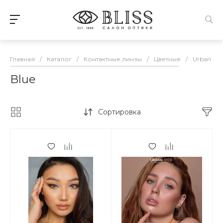
Главная
/
Каталог
/
Контактные линзы
/
Цветные
/
Urban Lay
Blue
Сортировка