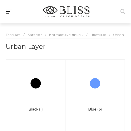
Главная
/
Каталог
/
Контактные линзы
/
Цветные
/
Urban Lay
Urban Layer
Black
(1)
Blue
(6)