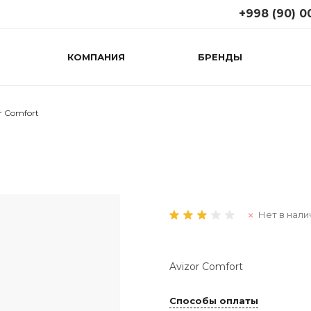
+998 (90) 0
КОМПАНИЯ
БРЕНДЫ
+998 (90) 008
г. Ташкент, ул. Т
(возле 1
правительствен
r Comfort
поликлиники)
Пн-Сб: 09:00-19:
Вс: 10:00-18:00
+998 (71) 267
г. Ташкент, М.Г
(Дагестанская к
Нет в нали
Пн-Cб: 09:00-19:
Вс: 10:00-18:00
Avizor Comfort
Способы оплаты