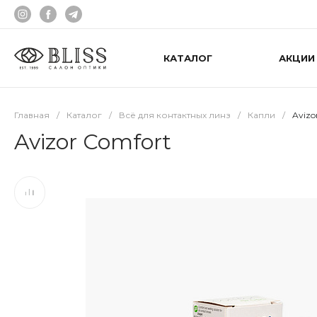
КАТАЛОГ
АКЦИИ
Главная
/
Каталог
/
Всё для контактных линз
/
Капли
/
Avizo
Avizor Comfort