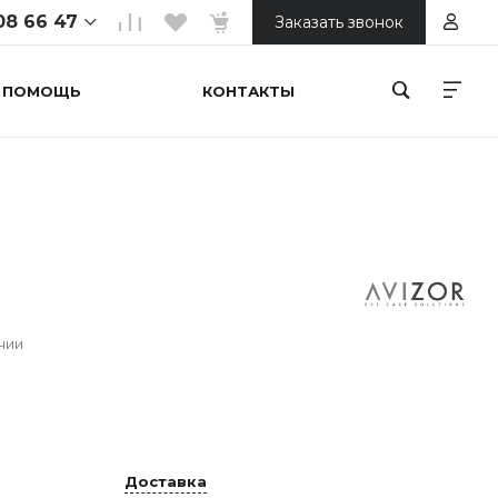
08 66 47
Заказать звонок
ПОМОЩЬ
КОНТАКТЫ
 66 47
ойтепа 1
ной
00
 66 47
орький
онечная)
чии
00
Доставка