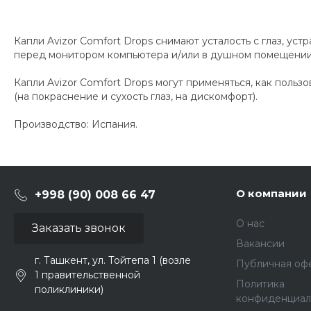
Капли Avizor Comfort Drops снимают усталость с глаз, ус
перед монитором компьютера и/или в душном помещении (
Капли Avizor Comfort Drops могут применяться, как польз
(на покраснение и сухость глаз, на дискомфорт).
Производство: Испания.
О компании
+998 (90) 008 66 47
О нас
Заказать звонок
Вакансии
г. Ташкент, ул. Тойтепа 1 (возле
Публичная оф
1 правительственной
Политика
поликлиники)
конфиденциал