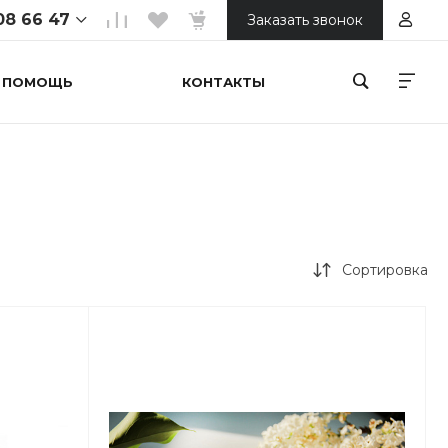
08 66 47
Заказать звонок
ПОМОЩЬ
КОНТАКТЫ
 66 47
ойтепа 1
ной
00
 66 47
Сортировка
орький
онечная)
00