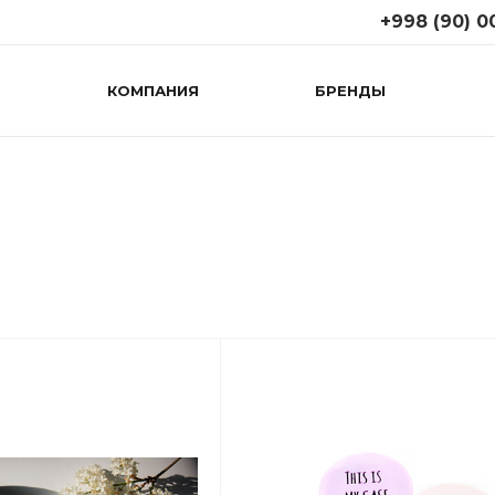
+998 (90) 0
КОМПАНИЯ
БРЕНДЫ
+998 (90) 008
г. Ташкент, ул. Т
(возле 1
правительствен
поликлиники)
Пн-Сб: 09:00-19:
Вс: 10:00-18:00
+998 (71) 267
г. Ташкент, М.Г
(Дагестанская к
Пн-Cб: 09:00-19:
Вс: 10:00-18:00