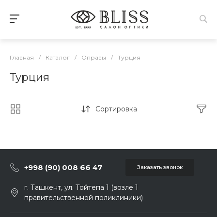
Главная
/
Каталог
/
Оправы
/
Турция
Турция
Сортировка
+998 (90) 008 66 47
Заказать звонок
г. Ташкент, ул. Тойтепа 1 (возле 1
правительственной поликлиники)