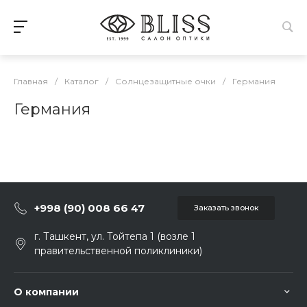
Главная
/
Каталог
/
Солнцезащитные очки
/
Германия
Германия
+998 (90) 008 66 47
Заказать звонок
г. Ташкент, ул. Тойтепа 1 (возле 1
правительственной поликлиники)
О компании