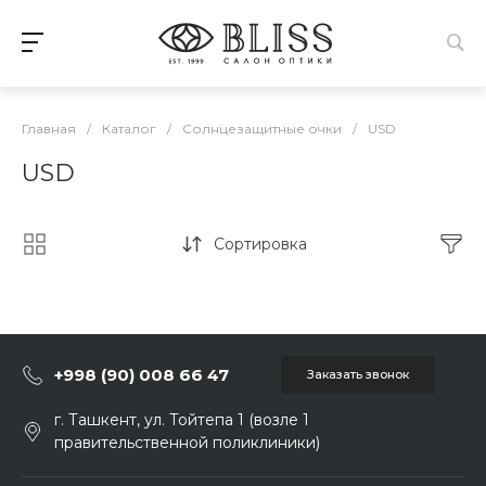
Главная
/
Каталог
/
Солнцезащитные очки
/
USD
USD
Сортировка
+998 (90) 008 66 47
Заказать звонок
г. Ташкент, ул. Тойтепа 1 (возле 1
правительственной поликлиники)