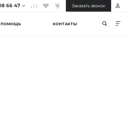
08 66 47
Заказать звонок
ПОМОЩЬ
КОНТАКТЫ
 66 47
ойтепа 1
ной
00
 66 47
орький
онечная)
00