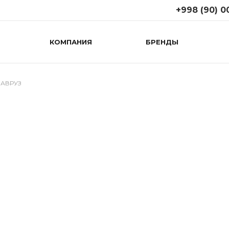
+998 (90) 0
КОМПАНИЯ
БРЕНДЫ
+998 (90) 008
г. Ташкент, ул. Т
(возле 1
правительствен
НАВРУЗ
поликлиники)
Пн-Сб: 09:00-19:
Вс: 10:00-18:00
+998 (71) 267
г. Ташкент, М.Г
(Дагестанская к
Пн-Cб: 09:00-19:
Вс: 10:00-18:00