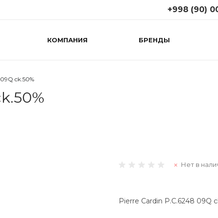
+998 (90) 0
КОМПАНИЯ
БРЕНДЫ
+998 (90) 008
г. Ташкент, ул. Т
(возле 1
правительствен
8 09Q ck.50%
поликлиники)
ck.50%
Пн-Сб: 09:00-19:
Вс: 10:00-18:00
+998 (71) 267
г. Ташкент, М.Г
(Дагестанская к
Пн-Cб: 09:00-19:
Нет в нали
Вс: 10:00-18:00
Pierre Cardin P.C.6248 09Q 