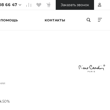
08 66 47
Заказать звонок
ПОМОЩЬ
КОНТАКТЫ
 66 47
ойтепа 1
ной
00
 66 47
орький
онечная)
00
чии
ck.50%