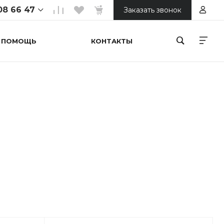
08 66 47
Заказать звонок
ПОМОЩЬ
КОНТАКТЫ
 66 47
ойтепа 1
ной
00
 66 47
орький
онечная)
00