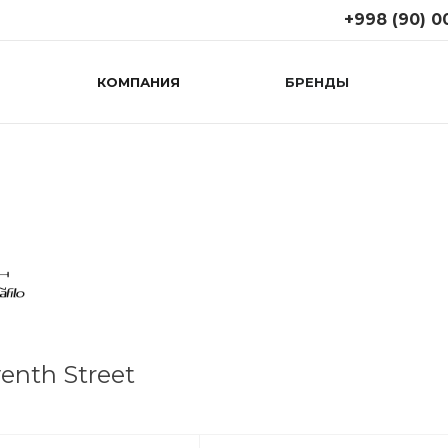
+998 (90) 0
КОМПАНИЯ
БРЕНДЫ
+998 (90) 008
г. Ташкент, ул. Т
(возле 1
правительствен
поликлиники)
Пн-Сб: 09:00-19:
Вс: 10:00-18:00
+998 (71) 267
г. Ташкент, М.Г
(Дагестанская к
Пн-Cб: 09:00-19:
Вс: 10:00-18:00
enth Street