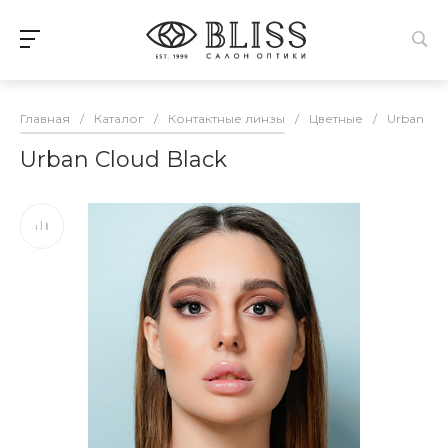
Главная
/
Каталог
/
Контактные линзы
/
Цветные
/
Urban Lay
Urban Cloud Black