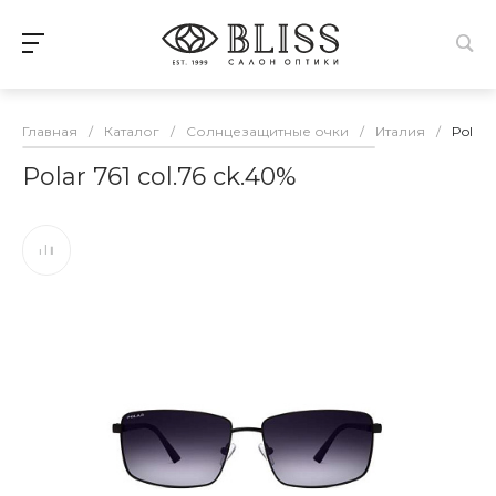
Главная
/
Каталог
/
Солнцезащитные очки
/
Италия
/
Polar 
Polar 761 col.76 ck.40%