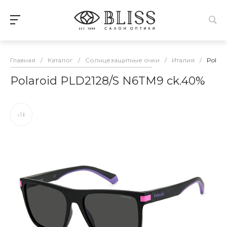
Главная
/
Каталог
/
Солнцезащитные очки
/
Италия
/
Polaro
Polaroid PLD2128/S N6TM9 ck.40%